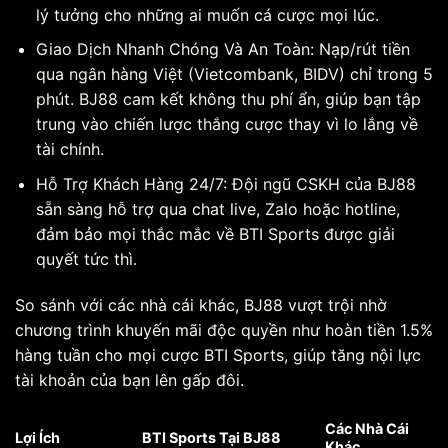
lý tưởng cho những ai muốn cá cược mọi lúc.
Giao Dịch Nhanh Chóng Và An Toàn: Nạp/rút tiền
qua ngân hàng Việt (Vietcombank, BIDV) chỉ trong 5
phút. BJ88 cam kết không thu phí ẩn, giúp bạn tập
trung vào chiến lược thắng cược thay vì lo lắng về
tài chính.
Hỗ Trợ Khách Hàng 24/7: Đội ngũ CSKH của BJ88
sẵn sàng hỗ trợ qua chat live, Zalo hoặc hotline,
đảm bảo mọi thắc mắc về BTI Sports được giải
quyết tức thì.
So sánh với các nhà cái khác, BJ88 vượt trội nhờ
chương trình khuyến mãi độc quyền như hoàn tiền 1.5%
hàng tuần cho mọi cược BTI Sports, giúp tăng nội lực
tài khoản của bạn lên gấp đôi.
Các Nhà Cái
Lợi Ích
BTI Sports Tại BJ88
Khác