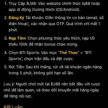
Truy Cập BJ88: Vào website chính thức bj88 hoặc
app di động (tương thích iOS/Android).
Đăng Ký
Tài Khoản: Điền thông tin cơ bản (email, số
điện thoại), xác nhận qua OTP. Quá trình chỉ mất 1
phút.
Nạp Tiền
: Chọn phương thức yêu thích, nạp tối
thiểu 100k để nhận bonus chào mừng.
Chọn BTI Sports: Vào mục “
Thể Thao
” > “BTI
Sports”, chọn trận đấu và đặt cược.
Rút Tiền: Sau khi thắng, rút về tài khoản ngân hàng
trong 5 phút, không giới hạn số lần.
Lưu ý: Người chơi mới tại BJ88 nên bắt đầu với cược
nhỏ để làm quen, và theo dõi khuyến mãi hàng ngày
để tăng nội lực.
Kết Luận