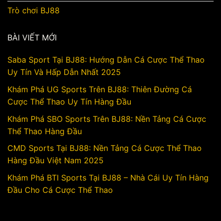
Trò chơi BJ88
BÀI VIẾT MỚI
Saba Sport Tại BJ88: Hướng Dẫn Cá Cược Thể Thao
Uy Tín Và Hấp Dẫn Nhất 2025
Khám Phá UG Sports Trên BJ88: Thiên Đường Cá
Cược Thể Thao Uy Tín Hàng Đầu
Khám Phá SBO Sports Trên BJ88: Nền Tảng Cá Cược
Thể Thao Hàng Đầu
CMD Sports Tại BJ88: Nền Tảng Cá Cược Thể Thao
Hàng Đầu Việt Nam 2025
Khám Phá BTI Sports Tại BJ88 – Nhà Cái Uy Tín Hàng
Đầu Cho Cá Cược Thể Thao