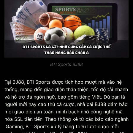
BTI Sports BJ88
Tại BJ88, BTI Sports được tích hợp mượt mà vào hệ
thống, mang đến giao diện thân thiện, tốc độ tải nhanh
và hỗ trợ đa ngôn ngữ, bao gồm tiếng Việt. Dù bạn là
người mới hay cao thủ cá cược, nhà cái BJ88 đảm bảo
mọi giao dịch an toàn, minh bạch nhờ công nghệ mã
hóa SSL tiên tiến. Theo thống kê từ các báo cáo ngành
iGaming, BTI Sports xử lý hàng triệu lượt cược mỗi