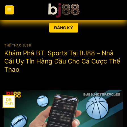
Chuyển
đến
nội
dung
ĐĂNG KÝ
THỂ THAO BJ88
Khám Phá BTI Sports Tại BJ88 – Nhà
Cái Uy Tín Hàng Đầu Cho Cá Cược Thể
Thao
05
Th11