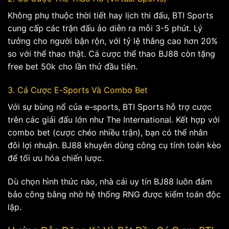
Không phụ thuộc thời tiết hay lịch thi đấu, BTI Sports
cung cấp các trận đấu ảo diễn ra mỗi 3-5 phút. Lý
tưởng cho người bận rộn, với tỷ lệ thắng cao hơn 20%
so với thể thao thật. Cá cược thể thao BJ88 còn tặng
free bet 50k cho lần thử đầu tiên.
3. Cá Cược E-Sports Và Combo Bet
Với sự bùng nổ của e-sports, BTI Sports hỗ trợ cược
trên các giải đấu lớn như The International. Kết hợp với
combo bet (cược chéo nhiều trận), bạn có thể nhân
đôi lợi nhuận. BJ88 khuyên dùng công cụ tính toán kèo
để tối ưu hóa chiến lược.
Dù chọn hình thức nào, nhà cái uy tín BJ88 luôn đảm
bảo công bằng nhờ hệ thống RNG được kiểm toán độc
lập.