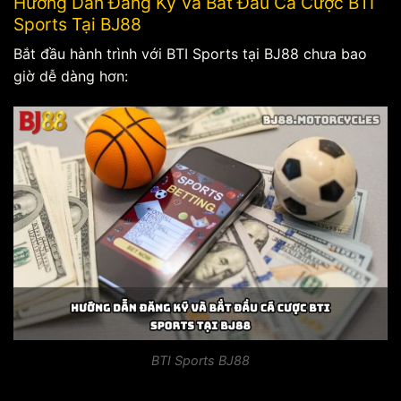
Hướng Dẫn Đăng Ký Và Bắt Đầu Cá Cược BTI
Sports Tại BJ88
Bắt đầu hành trình với BTI Sports tại BJ88 chưa bao
giờ dễ dàng hơn:
BTI Sports BJ88